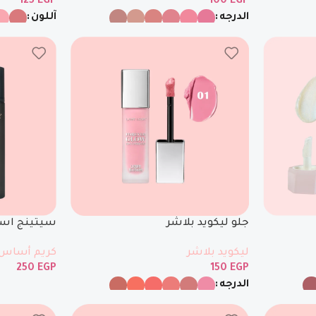
125
EGP
100
EGP
الدرجه
آللون
جلو ليكويد بلاشر
سيتينج اسب
ليكويد بلاشر
كريم أساس
250
EGP
150
EGP
الدرجه