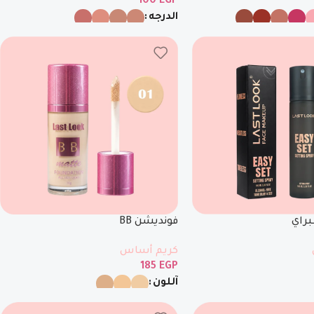
100
EGP
الدرجه
راي
فونديشن BB
كريم أساس
185
EGP
آللون