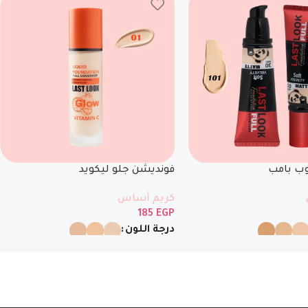
وب بامب
فونديشن جلو ليكويد
كريم أساس
185
EGP
درجة اللون