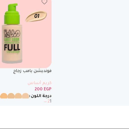
فونديشن بامب زجاج
كريم أساس
200
EGP
درجة اللون
→
2
1