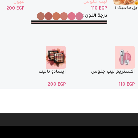
ليب جلوس
عيون
يل ماجيك+
200
EGP
110
EGP
درجة اللون
اكستريم ليب جلوس
ايشادو باليت
200
EGP
110
EGP