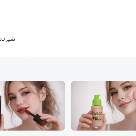
شير لا