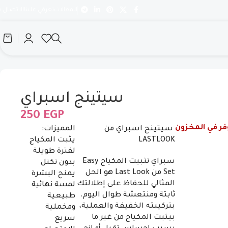
المقالات
تعرفي علينا
الاتصال بن
سيتينج اسبراي
250
EGP
فر في المخزون
سيتينج اسبراي من
المميزات:
LASTLOOK
يثبت المكياج
لفترة طويلة
سبراي تثبيت المكياج Easy
بدون تكتل
Set من Last Look هو الحل
يمنح البشرة
المثالي للحفاظ على إطلالتك
لمسة نهائية
ثابتة ومنتعشة طوال اليوم.
طبيعية
بتركيبته الخفيفة والعملية،
ومخملية
بيثبت المكياج من غير ما
سريع