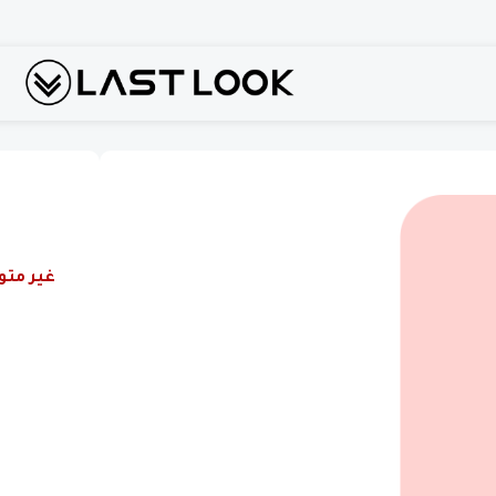
غير متو