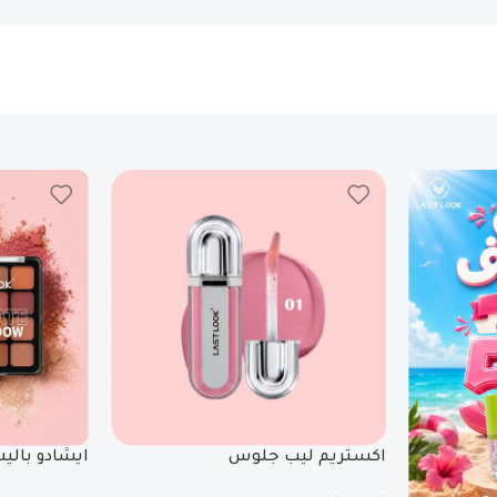
اكستريم ليب جلوس
ايشادو بالي