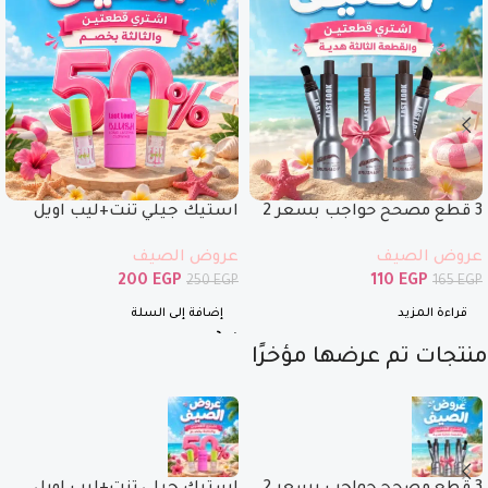
3 قطع مصحح حواجب بسعر 2
استيك جيلي تنت+ليب اويل
فقط
ماجيك+ ليب اويل بنص السعر
عروض الصيف
عروض الصيف
200
EGP
110
EGP
250
EGP
165
EGP
قراءة المزيد
إضافة إلى السلة
منتجات تم عرضها مؤخرًا