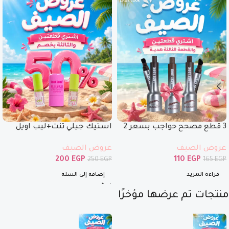
3 قطع مصحح حواجب بسعر 2
استيك جيلي تنت+ليب اويل
فقط
ماجيك+ ليب اويل بنص السعر
عروض الصيف
عروض الصيف
200
EGP
110
EGP
250
EGP
165
EGP
قراءة المزيد
إضافة إلى السلة
منتجات تم عرضها مؤخرًا