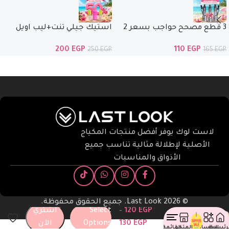
3 قطع مصحح حواجب بسعر 2
استيك جيلي تنت+ليب اويل
فقط
ماجيك+ ليب اويل بنص السعر
200
EGP
110
EGP
250
EGP
165
EGP
لاست لوك يوفر أفضل منتجات المكياج
الأصلية لإطلالة مثالية تناسب جميع
الأذواق والمناسبات
©️ 2026 Last Look. جميع الحقوق محفوظة.
EGP
120
–
Select
اشتري
كومبكت
بودر
EGP
130
Options
الآن
رئيسية
الاقسام
المتجر
القائمة