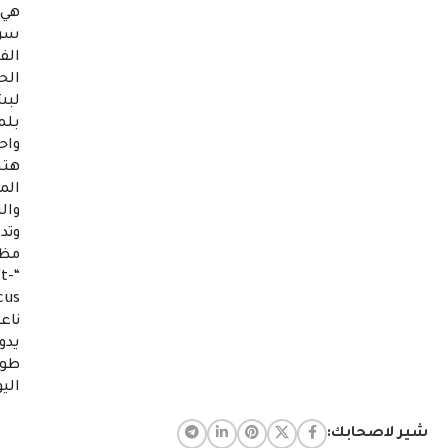
هي
سر
الف
الح
لبش
بلم
واح
هتخ
الم
وال
وتد
مظ
ft-
ناع
يدو
طو
اليو
شير لاصحابك: