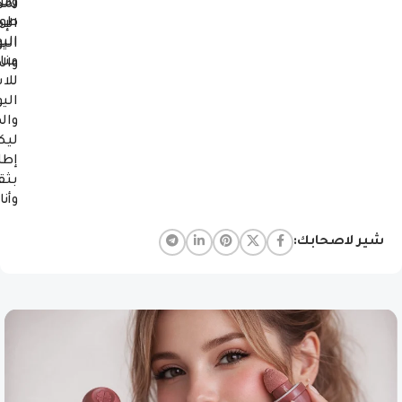
ومر
لمخ
طوا
الإ
اليو
الي
من
وال
للا
الي
وال
ليك
إطل
بثق
وأنا
شير لاصحابك: