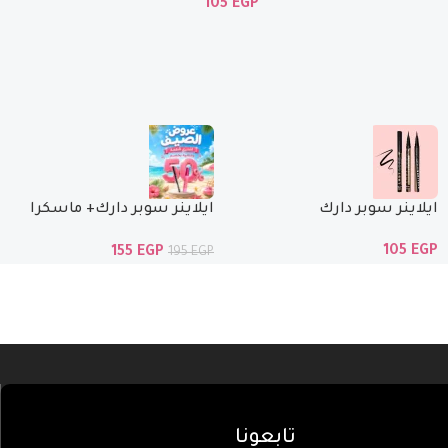
105
EGP
ايلاينر سوبر دارك
ايلاينر سوبر دارك+ ماسكرا
الوان بنص السعر
105
EGP
155
EGP
195
EGP
تابعونا