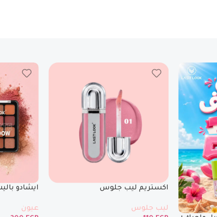
اكستريم ليب جلوس
ايشادو بالي
ليب جلوس
عيون