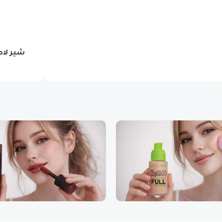
شير لا