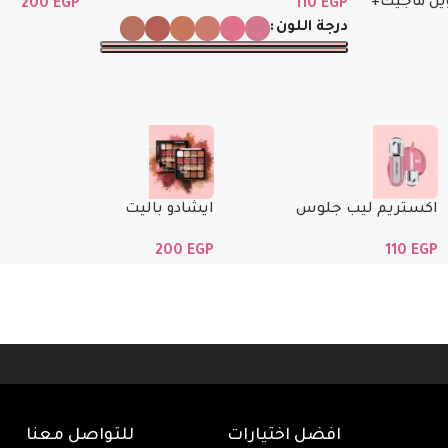
يل ماجيك+
200
EGP
110
EGP
درجة اللون
اكستريم ليب جلوس
ايشادو باليت
200
EGP
110
EGP
افضل اختيارات
للتواصل معنا