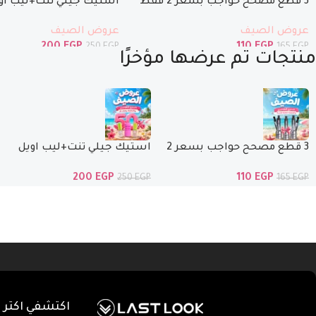
3 قطع مصحح حواجب بسعر 2 فقط
استيك جيلي تنت+ليب او
ليب اويل بنص السعر
عروض الصيف
عروض الصيف
110
EGP
200
EGP
165
EGP
250
EGP
منتجات تم عرضها مؤخرًا
3 قطع مصحح حواجب بسعر 2
استيك جيلي تنت+ليب اويل
فقط
ماجيك+ ليب اويل بنص
200
EGP
110
EGP
250
EGP
165
EGP
السعر
اكتشفي اكتر